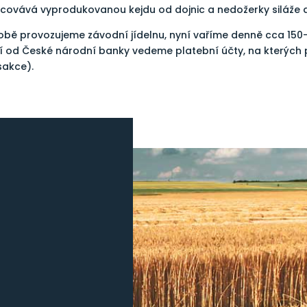
acovává vyprodukovanou kejdu od dojnic a nedožerky siláže a
době provozujeme závodní jídelnu, nyní vaříme denně cca 150
ní od České národní banky vedeme platební účty, na kterýc
sakce).