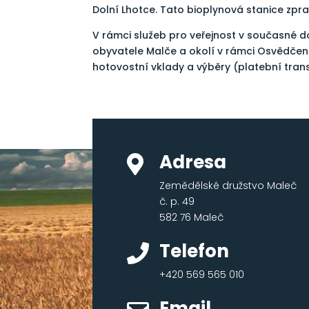
Dolní Lhotce. Tato bioplynová stanice zpr
V rámci služeb pro veřejnost v současné 
obyvatele Malče a okolí v rámci Osvědče
hotovostní vklady a výběry (platební tran
Adresa

Zemědělské družstvo Maleč
č. p. 49
582 76 Maleč
Telefon

+420 569 565 010
Email