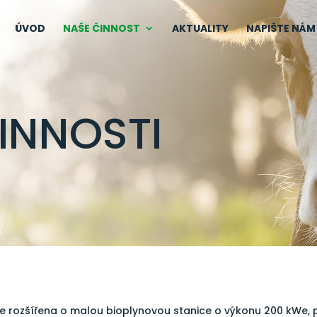
ÚVOD
NAŠE ČINNOST
AKTUALITY
NAPIŠTE NÁM
INNOSTI
e rozšířena o malou bioplynovou stanice o výkonu 200 kWe, p