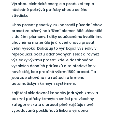
Výrobou elektrické energie a produkcí tepla
následně pokrývá potřeby chodu celého
střediska.
Chov prasat genetiky PIC nahradil původní chov
prasat založený na křížení plemen Bílé ušlechtilé
s dalšími plemeny. I díky současnému kvalitnímu
chovnému materiálu je úroveň chovu prasat
velmi vysoká. Dokazují to vynikající výsledky v
reprodukci, počtu odchovaných selat a rovněž
výsledky výkrmu prasat, kde je dosahováno
vysokých denních přírůstků a to především v
nové stáji, kde probíhá výkrm 1500 prasat. Ta
jsou zde chována na roštech a krmena
automatickým krmným systémem.
Zajištění skladovací kapacity jadrných krmiv a
pokrytí potřeby krmných směsí pro všechny
kategorie skotu a prasat plně zajišťuje nově
vybudovaná posklizňová linka a výrobna