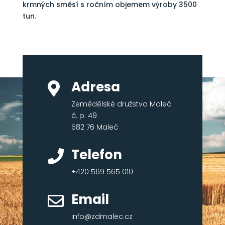
krmných směsí s ročním objemem výroby 3500
tun.
Adresa

Zemědělské družstvo Maleč
č. p. 49
582 76 Maleč
Telefon

+420 569 565 010
Email

info@zdmalec.cz