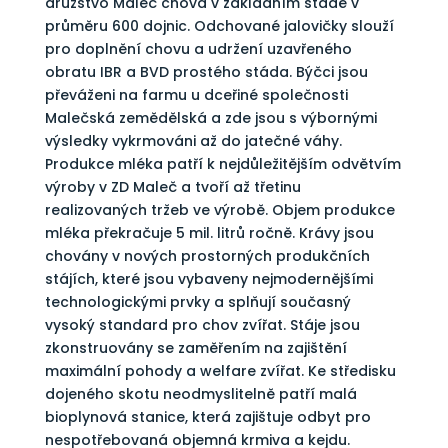
družstvo Maleč chová v základním stádě v
průměru 600 dojnic. Odchované jalovičky slouží
pro doplnění chovu a udržení uzavřeného
obratu IBR a BVD prostého stáda. Býčci jsou
převáženi na farmu u dceřiné společnosti
Malečská zemědělská a zde jsou s výbornými
výsledky vykrmováni až do jatečné váhy.
Produkce mléka patří k nejdůležitějším odvětvím
výroby v ZD Maleč a tvoří až třetinu
realizovaných tržeb ve výrobě. Objem produkce
mléka překračuje 5 mil. litrů ročně. Krávy jsou
chovány v nových prostorných produkčních
stájích, které jsou vybaveny nejmodernějšími
technologickými prvky a splňují současný
vysoký standard pro chov zvířat. Stáje jsou
zkonstruovány se zaměřením na zajištění
maximální pohody a welfare zvířat. Ke středisku
dojeného skotu neodmyslitelně patří malá
bioplynová stanice, která zajištuje odbyt pro
nespotřebovaná objemná krmiva a kejdu.