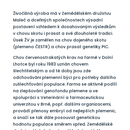
Živočišná výroba má v Zemědělském družstvu
Maleč a dceřiných společnostech výsadní
postavení vzhledem k dosahovaným výsledkům
v chovu skotu i prasat a své dlouholeté tradici.
Úsek ŽV je zaměřen na chov dojeného skotu
(plemeno ČESTR) a chov prasat genetiky PIC.
Chov červenostrakatých krav na farmě v Dolní
Lhotce byl roku 1983 uznán chovem
šlechtitelským a od té doby jsou zde
odchováváni plemenní býci pro potřeby dalšího
zušlechťování populace. Farma se aktivně podílí
na zlepšování genofondu plemene a ve
spolupráci s Veterinární a farmaceutickou
univerzitou v Brně, popř. dalšími organizacemi,
provádí přenosy embryí od nejlepších plemenic,
a snaží se tak dále posouvat genetickou
hodnotu populace směrem vpřed. Zemědělské